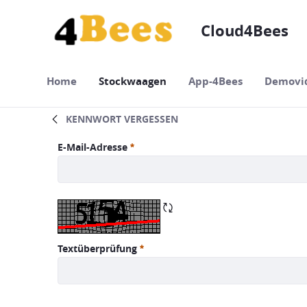
Zum Hauptinhalt springen
Cloud4Bees
Home
Stockwaagen
App-4Bees
Demovi
KENNWORT VERGESSEN
Kennwort vergessen
E-Mail-Adresse
Erforderlich
CAPTCHA neu laden
Textüberprüfung
Erforderlich