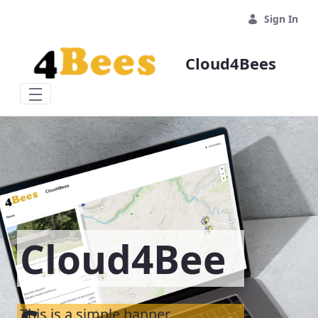
Skip to Main Content
Sign In
Cloud4Bees
Cloud4Bee
s
This is a simple banner