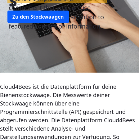
component that you can use
when ​​​​you need extra attention to
Zu den Stockwaagen
featured content or information.
Cloud4Bees ist die Datenplattform für deine
Bienenstockwaage. Die Messwerte deiner
Stockwaage können über eine
Programmierschnittstelle (API) gespeichert und
abgerufen werden. Die Datenplattform Cloud4Bees
stellt verschiedene Analyse- und
Darstellungsanwendungen zur Verfügung. So