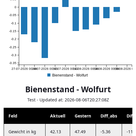
0
-0.05
-0.1
-0.15
-0.2
-0.25
-0.3
-0.35
27-07-2026 00:48
29-07-2026 00:45
31-07-2026 00:42
02-08-2026 00:36
04-08-2026 00:38
06-08-2026 00
Bienenstand - Wolfurt
Bienenstand - Wolfurt
Test - Updated at: 2026-08-06T20:27:08Z
Feld
Aktuell
Gestern
Diff_abs
Diff_
Gewicht in kg
42.13
47.49
-5.36
-11.