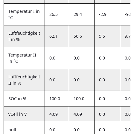
Temperatur I in
26.5
29.4
-2.9
-9.8
°C
Luftfeuchtigkeit
62.1
56.6
5.5
9.7
I in %
Temperatur II
0.0
0.0
0.0
0.0
in °C
Luftfeuchtigkeit
0.0
0.0
0.0
0.0
II in %
SOC in %
100.0
100.0
0.0
0.0
vCell in V
4.09
4.09
0.0
0.0
null
0.0
0.0
0.0
0.0